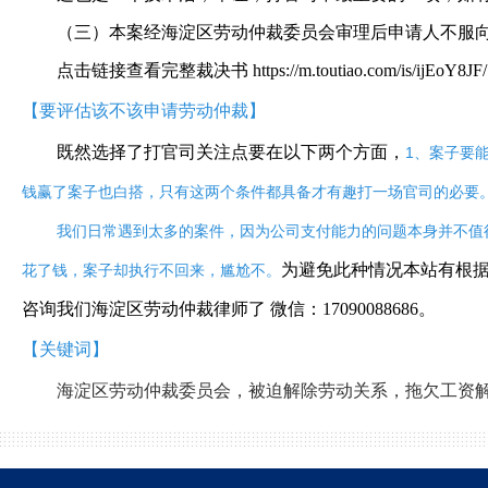
（三）本案经海淀区劳动仲裁委员会审理后申请人不服
点击链接查看完整裁决书 https://m.toutiao.com/is/ijEoY8JF/
【要评估该不该申请劳动仲裁】
既然选择了打官司关注点要在以下两个方面，
1、案子要
钱赢了案子也白搭，只有这两个条件都具备才有趣打一场官司的必要
我们日常遇到太多的案件，因为公司支付能力的问题本身并不值
为避免此种情况本站有根
花了钱，案子却执行不回来，尴尬不。
咨询我们海淀区劳动仲裁律师了 微信：17090088686。
【关键词】
海淀区劳动仲裁委员会，被迫解除劳动关系，拖欠工资